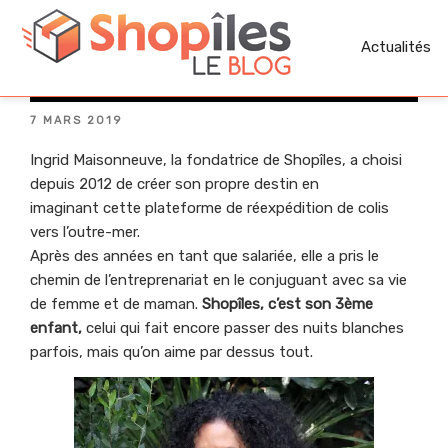
Aller
au
Actualités
ÉTIQUETTE : ENTREPRENARIAT
contenu
principal
PUBLIÉ
7 MARS 2019
LE
Ingrid Maisonneuve, la fondatrice de Shopîles, a choisi
depuis 2012 de créer son propre destin en
imaginant cette plateforme de réexpédition de colis
vers l’outre-mer.
Après des années en tant que salariée, elle a pris le
chemin de l’entreprenariat en le conjuguant avec sa vie
de femme et de maman.
Shopîles, c’est son 3ème
enfant,
celui qui fait encore passer des nuits blanches
parfois, mais qu’on aime par dessus tout.