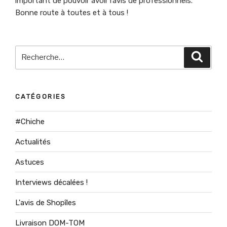
important de pouvoir avoir l’avis de professionnels.
Bonne route à toutes et à tous !
Recherche
Recher
pour
:
CATÉGORIES
#Chiche
Actualités
Astuces
Interviews décalées !
L'avis de Shopîles
Livraison DOM-TOM