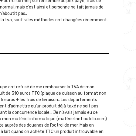
 octroi de mer) sur l’ensemble du prix payé, frais de
ormal, mais c’est ainsi et personne ne fait jamais de
’aboutit pas..
s la tva, sauf si les méthodes ont changées récemment.
eloupe ont refusé de me rembourser la TVA de mon
uit de 310 euros TTC (plaque de cuisson au format non
5 euros + les frais de livraison.. Les départements
sent d’admettre qu’un produit déjà taxé ne soit pas
nt la concurrence locale… Je n’avais jamais eu ce
ex mon matériel informatique (matériel.net ou ldlc.com)
te auprès des douanes de l’octroi de mer. Mais en
 lait quand on achète TTC un produit introuvable en