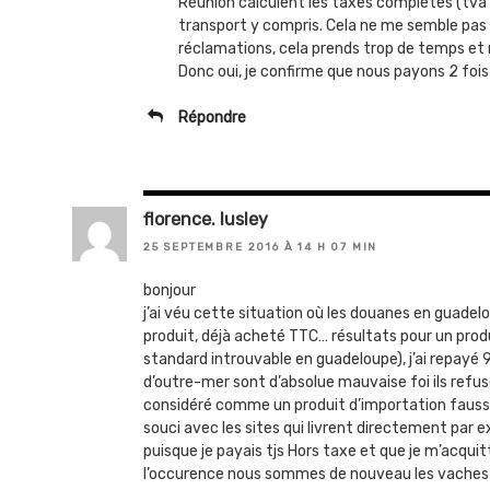
Réunion calculent les taxes complètes (tva +
transport y compris. Cela ne me semble pas n
réclamations, cela prends trop de temps et n
Donc oui, je confirme que nous payons 2 foi
Répondre
florence. lusley
25 SEPTEMBRE 2016 À 14 H 07 MIN
bonjour
j’ai véu cette situation où les douanes en guad
produit, déjà acheté TTC… résultats pour un prod
standard introuvable en guadeloupe), j’ai repayé 9
d’outre-mer sont d’absolue mauvaise foi ils refu
considéré comme un produit d’importation faussa
souci avec les sites qui livrent directement par 
puisque je payais tjs Hors taxe et que je m’acquit
l’occurence nous sommes de nouveau les vaches à