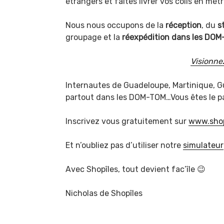
étrangers et faites livrer vos colis en mét
Nous nous occupons de la
réception
, du
s
groupage et la
réexpédition dans les DOM
Visionnez
Internautes de Guadeloupe, Martinique, G
partout dans les DOM-TOM…Vous êtes le pa
Inscrivez vous gratuitement sur
www.shop
Et n’oubliez pas d’utiliser notre
simulateur
Avec Shopîles, tout devient fac’île 😉
Nicholas de Shopîles