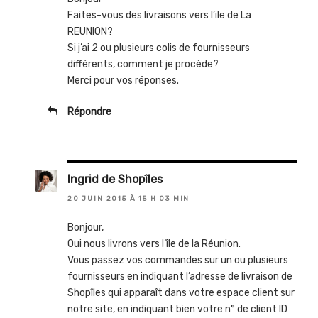
a
d
a
n
a
n
Faites-vous des livraisons vers l’ile de La
s
n
s
REUNION?
u
s
u
n
u
n
Si j’ai 2 ou plusieurs colis de fournisseurs
e
n
e
n
e
n
différents, comment je procède?
o
n
o
u
o
u
Merci pour vos réponses.
v
u
v
e
v
e
l
e
l
l
l
l
Répondre
e
l
e
f
e
f
e
f
e
n
e
n
ê
n
ê
t
ê
t
r
t
r
e
r
e
Ingrid de Shopîles
)
e
)
)
20 JUIN 2015 À 15 H 03 MIN
Bonjour,
Oui nous livrons vers l’île de la Réunion.
Vous passez vos commandes sur un ou plusieurs
fournisseurs en indiquant l’adresse de livraison de
Shopîles qui apparaît dans votre espace client sur
notre site, en indiquant bien votre n° de client ID