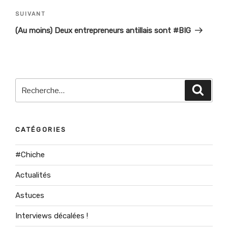
SUIVANT
Article
suivant
(Au moins) Deux entrepreneurs antillais sont #BIG
Recherche
Recher
pour
:
CATÉGORIES
#Chiche
Actualités
Astuces
Interviews décalées !