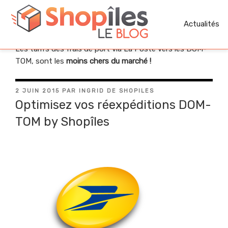
Aller
au
Actualités
Astuces d’optimisation via La Poste !
contenu
principal
Les tarifs des frais de port via La Poste vers les DOM-
TOM, sont les
moins chers du marché !
PUBLIÉ
2 JUIN 2015
PAR
INGRID DE SHOPILES
LE
Optimisez vos réexpéditions DOM-
TOM by Shopîles