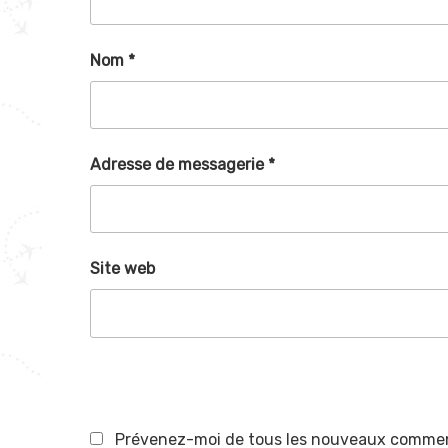
e
f
e
n
e
n
ê
n
ê
t
ê
t
Nom
*
r
t
r
e
r
e
)
e
)
)
Adresse de messagerie
*
Site web
Prévenez-moi de tous les nouveaux comment