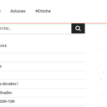
M
Astuces
#Chiche
he
Recherche
RIES
és
s décalées !
 Shopîles
n DOM-TOM