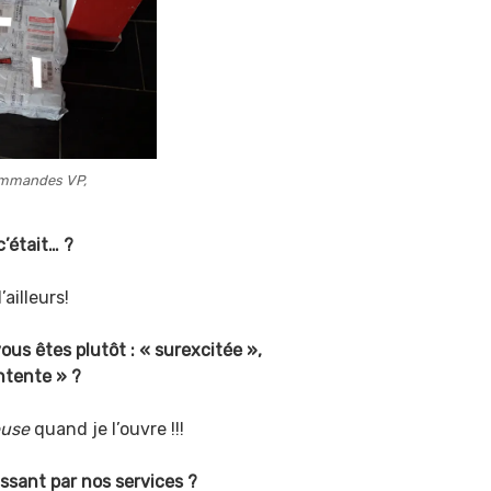
ommandes VP,
’était… ?
ailleurs!
ous êtes plutôt : « surexcitée »,
ntente » ?
euse
quand je l’ouvre
!!!
ssant par nos services ?