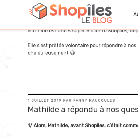
Aller
au
A
contenu
principal
Mathilde est une « super » cliente Shopîles, dep
Elle s’est prêtée volontaire pour répondre à nos
chaleureusement 😉
PUBLIÉ
1 JUILLET 2019
PAR
FANNY RAUCOULES
LE
Mathilde a répondu à nos ques
1/ Alors, Mathilde, avant Shopîles, c’était comm