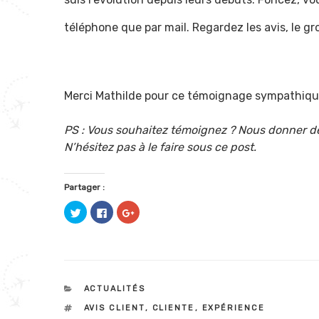
téléphone que par mail. Regardez les avis, le gr
Merci Mathilde pour ce témoignage sympathique 
PS : Vous souhaitez témoignez ? Nous donner de
N’hésitez pas à le faire sous ce post.
Partager :
C
C
C
l
l
l
i
i
i
q
q
q
u
u
u
e
e
e
z
z
z
p
p
p
o
o
o
u
u
u
CATÉGORIES
ACTUALITÉS
r
r
r
p
p
p
ÉTIQUETTES
AVIS CLIENT
,
CLIENTE
,
EXPÉRIENCE
a
a
a