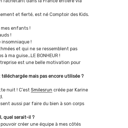
en rachetant dans la France entière via
sement et fierté, est né Comptoir des Kids.
e mes enfants !
auds !
te insomniaque !
rythmées et qui ne se ressemblent pas
mps à ma guise…LE BONHEUR !
ntreprise est une belle motivation pour
z téléchargée mais pas encore utilisée ?
te nuit ! C’est
Smilesrun
créée par Karine
d.
sent aussi par faire du bien à son corps
, quel serait-il ?
e pouvoir créer une équipe à mes côtés