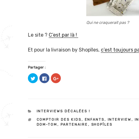
Qui ne craquerait pas ?
Le site ?
C’est par là !
Et pour la livraison by Shopîles,
c’est toujours pa
Partager :
C
C
C
l
l
l
i
i
i
q
q
q
u
u
u
e
e
e
z
z
z
p
p
p
o
o
o
u
u
u
CATÉGORIES
INTERVIEWS DÉCALÉES !
r
r
r
p
p
p
ÉTIQUETTES
COMPTOIR DES KIDS
,
ENFANTS
,
INTERVIEW
,
I
a
a
a
DOM-TOM
,
PARTENAIRE
,
SHOPÎLES
r
r
r
t
t
t
a
a
a
g
g
g