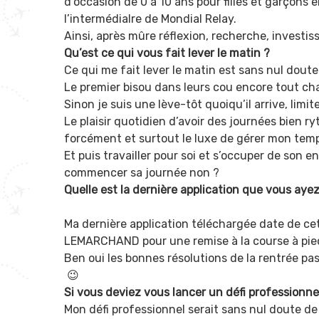
d’occasion de 0 à 10 ans pour filles et garçons 
l’intermédiaIre de Mondial Relay.
Ainsi, après mûre réflexion, recherche, investis
Qu’est ce qui vous fait lever le matin ?
Ce qui me fait lever le matin est sans nul dout
Le premier bisou dans leurs cou encore tout ch
Sinon je suis une lève-tôt quoiqu’il arrive, limi
Le plaisir quotidien d’avoir des journées bien 
forcément et surtout le luxe de gérer mon te
Et puis travailler pour soi et s’occuper de son e
commencer sa journée non ?
Quelle est la dernière application que vous aye
Ma dernière application téléchargée date de cet
LEMARCHAND pour une remise à la course à pie
Ben oui les bonnes résolutions de la rentrée pas
😉
Si vous deviez vous lancer un défi professionnel
Mon défi professionnel serait sans nul doute d