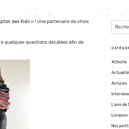
toir des Kids
» ! Une partenaire de choix
Recherc
pour
:
re à quelques questions décalées afin de
CATÉGO
#Chiche
Actualit
Astuces
Interview
L'avis de
Livraiso
Nos petit