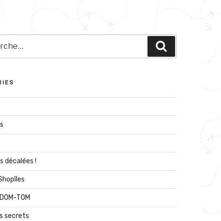
he
Recherche
RIES
és
s décalées !
 Shopîles
n DOM-TOM
s secrets