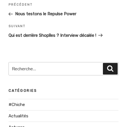
Navigation
PRÉCÉDENT
Article
de
précédent
Nous testons le Repulse Power
l’article
SUIVANT
Article
suivant
Qui est derrière Shopîles ? Interview décalée !
Recherche
Recher
pour
:
CATÉGORIES
#Chiche
Actualités